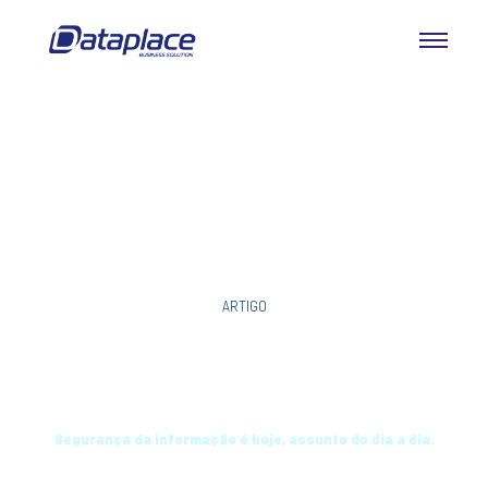
ARTIGO
Criptografia é a chave da segurança
online
Segurança da informação é hoje, assunto do dia a dia.
27 DE JULHO DE 2022