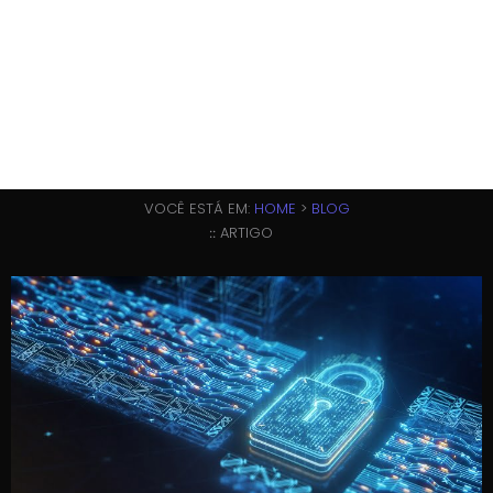
VOCÊ ESTÁ EM:
HOME
>
BLOG
ARTIGO
::