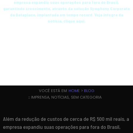
empresa expandiu suas operações para fora do Brasil,
garantindo crescimento, através da solução Symphony Corporate
da Dataplace, implantada em tempo record. Veja íntegra da
notícia, clique aqui.
21 DE JANEIRO DE 2015
VOCÊ ESTÁ EM:
HOME
>
BLOG
IMPRENSA
,
NOTÍCIAS
,
SEM CATEGORIA
::
Além da redução de custos de cerca de R$ 500 mil reais, a
empresa expandiu suas operações para fora do Brasil,