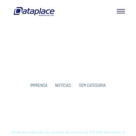
IMPRENSA
NOTÍCIAS
SEM CATEGORIA
Com a Solução Symphony, grupo SEG
conquista redução de despesas com
tributos e controle integral de Gestão
Além da redução de custos de cerca de R$ 500 mil reais, a