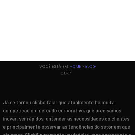
13 DE SETEMBRO DE 2019
VOCÊ ESTÁ EM:
HOME
>
BLOG
ERP
::
Já se tornou clichê falar que atualmente há muita
competição no mercado corporativo, que precisamos
inovar, ser rápidos, entender as necessidades do clientes
e principalmente observar as tendências do setor em que
atuamos. Clichê puramente verdadeiro, mas acrescento a